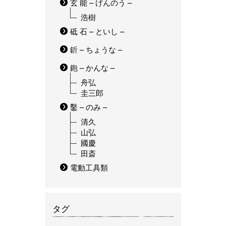
玄 能 – げんのう –
浩樹
砥 石 – といし –
釿 – ちょうな –
鉋 – かんな –
舟弘
圭三郎
鑿 – のみ –
清久
山弘
國慶
田斎
電動工具類
タグ