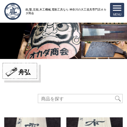
鉋,鑿,玄能,木工機械,電動工具なら
神奈川の大工道具専門店オカ
ダ商会
舟弘