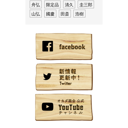
舟弘
限定品
清久
圭三郎
山弘
國慶
田斎
浩樹