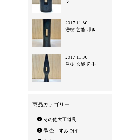
マ
2017.11.30
浩樹 玄能 叩き
2017.11.30
浩樹 玄能 舟手
商品カテゴリー
その他大工道具
墨 壺 – すみつぼ –