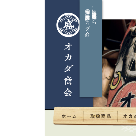
神奈川の大工道具専門店オカダ商会
鉋,鑿,玄能,木工機械,電動工具なら