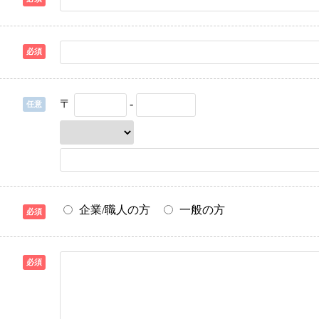
必須
〒
-
任意
企業/職人の方
一般の方
必須
必須