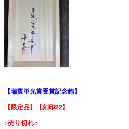
【瑞賓単光賞受賞記念鉋】
【限定品】【刻印22】
○売り切れ○