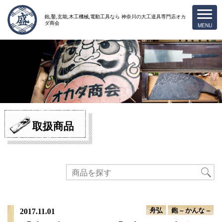
鉋,鑿,玄能,木工機械,電動工具なら
神奈川の大工道具専門店オカ
ダ商会
取扱商品
舟弘
鉋 – かんな –
2017.11.01