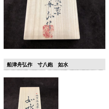
船津舟弘作 寸八鉋 如水