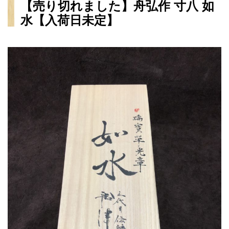
【売り切れました】舟弘作 寸八 如
水【入荷日未定】