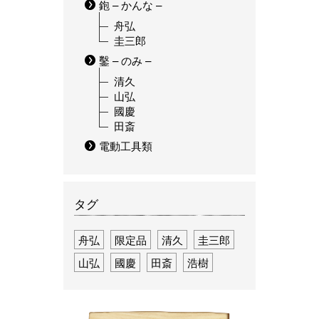
鉋 – かんな –
舟弘
圭三郎
鑿 – のみ –
清久
山弘
國慶
田斎
電動工具類
タグ
舟弘
限定品
清久
圭三郎
山弘
國慶
田斎
浩樹