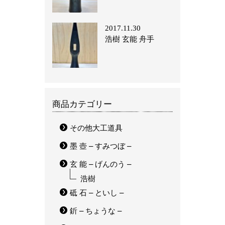
2017.11.30
浩樹 玄能 舟手
商品カテゴリー
その他大工道具
墨 壺 – すみつぼ –
玄 能 – げんのう –
浩樹
砥 石 – といし –
釿 – ちょうな –