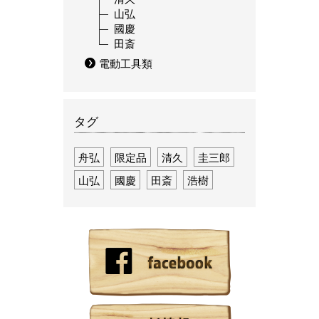
山弘
國慶
田斎
電動工具類
タグ
舟弘
限定品
清久
圭三郎
山弘
國慶
田斎
浩樹