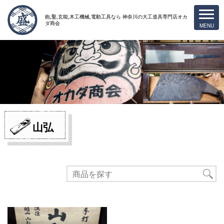
鉋,鑿,玄能,木工機械,電動工具なら
神奈川の大工道具専門店オカ
ダ商会
山弘