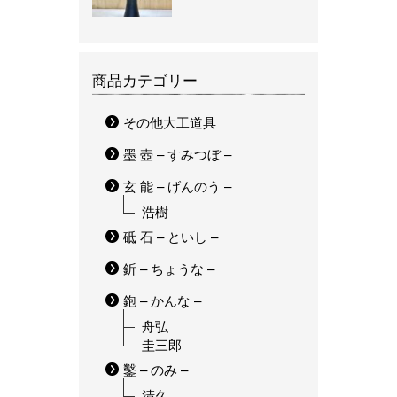
商品カテゴリー
その他大工道具
墨 壺 – すみつぼ –
玄 能 – げんのう –
浩樹
砥 石 – といし –
釿 – ちょうな –
鉋 – かんな –
舟弘
圭三郎
鑿 – のみ –
清久